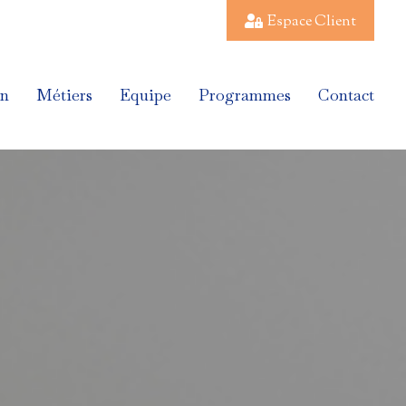
Espace Client
Espace Client
on
Métiers
Equipe
Programmes
Contact
on
Métiers
Equipe
Programmes
Contact